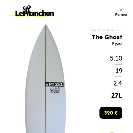
Fermer
Xapat te propose :
The Ghost
Pyzel
5.10
19
2.4
27L
390 €