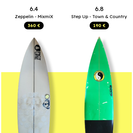
6.4
6.8
Zeppelin - MixmiX
Step Up - Town & Country
360 €
190 €