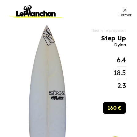
Fermer
Thierry te propose :
Step Up
Dylan
6.4
18.5
2.3
160 €