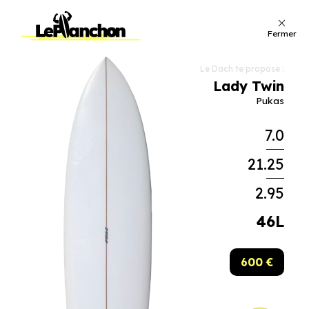
Fermer
Le Dach te propose :
Lady Twin
Pukas
7.0
21.25
2.95
46L
600 €